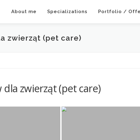
e
About me
Specializations
Portfolio / Off
a zwierząt (pet care)
dla zwierząt (pet care)