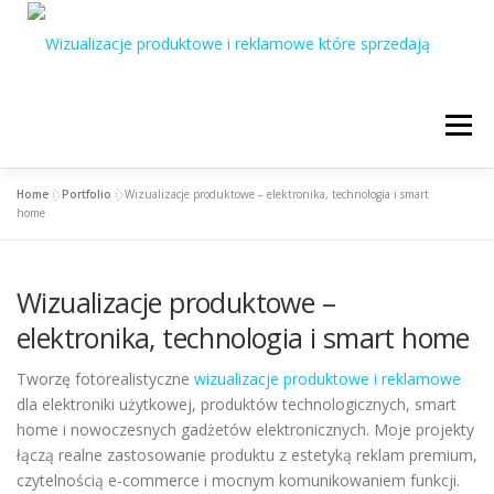
Przejdź
do
treści
Menu
Home
»
Portfolio
»
Wizualizacje produktowe – elektronika, technologia i smart
Home
O mnie
Specjalizacje
home
Portfolio / Oferta
Kontakt
English
Wizualizacje produktowe –
elektronika, technologia i smart home
Polski
Tworzę fotorealistyczne
wizualizacje produktowe i reklamowe
dla elektroniki użytkowej, produktów technologicznych, smart
home i nowoczesnych gadżetów elektronicznych. Moje projekty
łączą realne zastosowanie produktu z estetyką reklam premium,
czytelnością e-commerce i mocnym komunikowaniem funkcji.