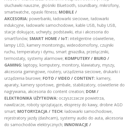
słuchawki nauszne, głośniki Bluetooth, soundbary, mikrofony,
smartwatche, opaski fitness;
MOBILE /
AKCESORIA:
powerbanki, ładowarki sieciowe, ładowarki
indukcyjne, ładowarki samochodowe, kable USB, huby USB,
stacje dokujące, uchwyty, podstawki, etui i akcesoria do
smartfonów;
SMART HOME / IoT:
inteligentne oświetlenie,
lampy LED, kamery monitoringu, wideodomofony, czujniki
ruchu, temperatury i dymu, smart gniazdka, przełączniki,
termostaty, systemy alarmowe;
KOMPUTERY / BIURO /
GAMING:
laptopy, komputery, monitory, klawiatury, myszy,
akcesoria gamingowe, routery, urządzenia sieciowe, drukarki i
urządzenia biurowe;
FOTO / VIDEO / CONTENT:
kamery,
aparaty, kamery sportowe, gimbale, stabilizatory, oświetlenie do
nagrywania, akcesoria do content creation;
DOM /
ELEKTRONIKA UŻYTKOWA:
oczyszczacze powietrza,
nawilżacze, roboty sprzątające, ekspresy do kawy, drobne AGD
smart;
MOTORYZACJA / TECH:
ładowarki samochodowe,
rejestratory jazdy (dashcam), systemy audio do auta, akcesoria
do samochodów elektrycznych;
INNOWACJE /