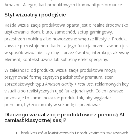
Amazon, Allegro, kart produktowych i kampanii performance.
Styl wizualny i podejście
Każda wizualizacja produktowa oparta jest o realne środowisko
użytkowania: dom, biuro, samochód, setup gamingowy,
przestrzeń mobilną albo nowoczesne wnętrze lifestyle. Produkt
zawsze pozostaje hero kadru, a jego funkcja przedstawiana jest
w sposób wizualnie czytelny – przez światło, interakcję, aktywny
element, kontekst użycia lub subtelny efekt specjalny.
W zależności od produktu wizualizacje produktowe mogą
przyjmować formę czystych packshotów premium, scen
sprzedażowych typu
Amazon clarity + real use
, reklamowych key
visuali albo realistycznych ujęć funkcjonalnych. Celem zawsze
pozostaje to samo: pokazać produkt tak, aby wyglądał
premium, był zrozumiały w sekundę i sprzedawał.
Dlaczego wizualizacje produktowe z pomocą AI
zamiast klasycznej sesji?
brak kosztów logistycznych i produkcyjnych związanych